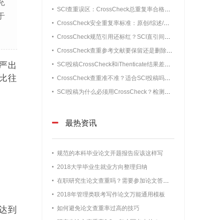
充
SCI查重误区：CrossCheck总重复率合格就稳了？单源高重复照样初审被拒
于
CrossCheck安全重复率标准：原创/综述/短篇通讯/会议论文阈值（不被编辑退回）
CrossCheck规范引用还标红？SCI直引间接引用无需修改情况详解
CrossCheck查重参考文献要保留还是删除？90%小白都做错的细节
严出
SCI投稿CrossCheck和iThenticate结果差距大吗？SCI查重误差真实数据
比往
CrossCheck查重准不准？适合SCI投稿吗？实测准确率+适配场景全解析
SCI投稿为什么必须用CrossCheck？检测机制和使用人群通俗解析
最热资讯
规范的本科毕业论文开题报告应该这样写
2018大学毕业生就业方向整理归纳
在职研究生论文查重吗？需要参加论文答辩吗？
2018年管理类联考写作论文万能通用模板
达到
如何避免论文查重率过高的技巧