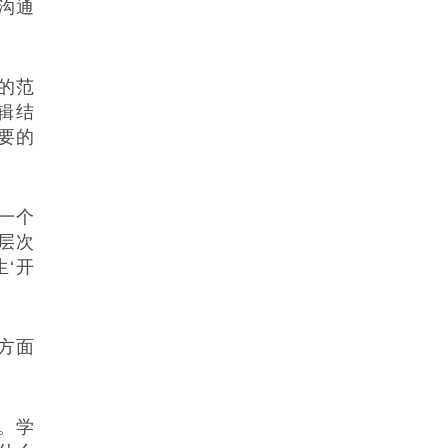
沟通
的范
辑结
要的
一个
层次
‘开
方面
。学