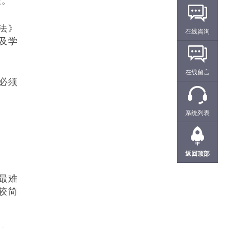
理。
法》
在线咨询
及学
在线留言
必须
系统列表
。
返回顶部
最难
较简