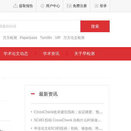
提取报告
用户中心
免费注册
登录
搜索
万方检测
Paperpass
Turnitin
VIP
万方论文检测
学术论文动态
学术资讯
关于早检测
最新资讯
CrossCheck收录避坑指南：会议摘要、预印本、知网学位论文要不要改写？
SCI/EI 投稿 CrossCheck 自检什么时候做最合适？实测数据告诉你最佳预检时间
毕业论文&SCI/EI投稿：初稿、修改稿、终稿CrossCheck检测时机详解，别刚写完初稿就花钱查重