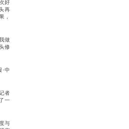
次好
头再
果，
我做
头修
·中
记者
了一
度与