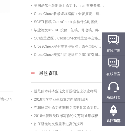
英国爱尔兰暑期硕士论文 Turnitin 查重要求，附实测重复率数据
CrossCheck收录避坑指南：会议摘要、预印本、知网学位论文要不要改写？
SCI/EI 投稿 CrossCheck 自检什么时候做最合适？实测数据告诉你最佳预检时间
毕业论文&SCI/EI投稿：初稿、修改稿、终稿CrossCheck检测时机详解，别刚写完初稿就花钱查重
SCI查重误区：CrossCheck总重复率合格就稳了？单源高重复照样初审被拒
CrossCheck安全重复率标准：原创/综述/短篇通讯/会议论文阈值（不被编辑退回）
在线咨询
CrossCheck规范引用还标红？SCI直引间接引用无需修改情况详解
最热资讯
在线留言
规范的本科毕业论文开题报告应该这样写
系统列表
解多少？
2018大学毕业生就业方向整理归纳
在职研究生论文查重吗？需要参加论文答辩吗？
2018年管理类联考写作论文万能通用模板
返回顶部
如何避免论文查重率过高的技巧