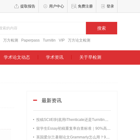
提取报告
用户中心
免费注册
登录
搜索
万方检测
Paperpass
Turnitin
VIP
万方论文检测
学术论文动态
学术资讯
关于早检测
最新资讯
投稿SCI/EI到底用iThenticate还是Turnitin？两者查重差异实测
留学生Essay初稿重复率自查标准｜90%高频翻车问题+实测数据全解析
英国爱尔兰暑期论文Grammarly怎么用？90%留学生都踩的误区