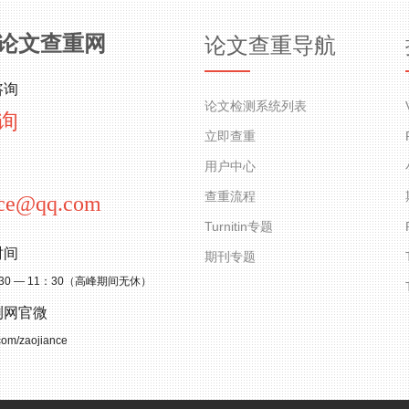
论文查重网
论文查重导航
咨询
论文检测系统列表
询
立即查重
用户中心
查重流程
nce@qq.com
Turnitin专题
时间
期刊专题
30 — 11：30（高峰期间无休）
测网官微
.com/zaojiance